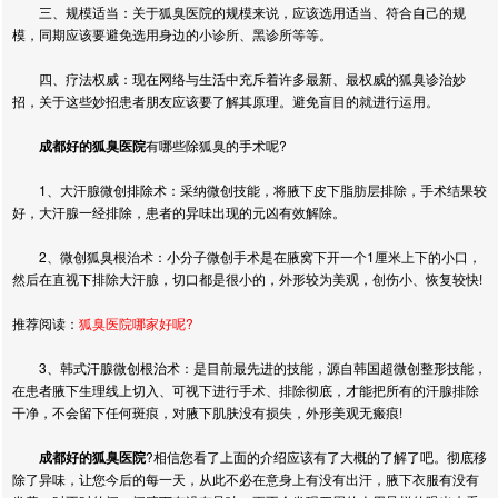
三、规模适当：关于狐臭医院的规模来说，应该选用适当、符合自己的规
模，同期应该要避免选用身边的小诊所、黑诊所等等。
四、疗法权威：现在网络与生活中充斥着许多最新、最权威的狐臭诊治妙
招，关于这些妙招患者朋友应该要了解其原理。避免盲目的就进行运用。
成都好的狐臭医院
有哪些除狐臭的手术呢
?
1
、大汗腺微创排除术：采纳微创技能，将腋下皮下脂肪层排除，手术结果较
好，大汗腺一经排除，患者的异味出现的元凶有效解除。
2
、微创狐臭根治术：小分子微创手术是在腋窝下开一个
1
厘米上下的小口，
然后在直视下排除大汗腺，切口都是很小的，外形较为美观，创伤小、恢复较快
!
推荐阅读：
狐臭医院哪家好呢?
3
、韩式汗腺微创根治术：是目前最先进的技能，源自韩国超微创整形技能，
在患者腋下生理线上切入、可视下进行手术、排除彻底，才能把所有的汗腺排除
干净，不会留下任何斑痕，对腋下肌肤没有损失，外形美观无瘢痕
!
成都好的狐臭医院
?
相信您看了上面的介绍应该有了大概的了解了吧。彻底移
除了异味，让您今后的每一天，从此不必在意身上有没有出汗，腋下衣服有没有