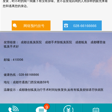
发黄，时不时的闻一闻腋下有没有异味。更不会发现四周的人用异样的眼光来看
您和逃离您的身边。
网络预约挂号
028-66166666
友情链接：
成都去狐臭医院
成都手术除狐臭医院
成都狐臭
成都哪里做
狐臭手术好
邮编：410006
.
健康热线：028-66166666
地址：成都市通惠门西安南路59号
温馨提示：成都微创狐臭治疗手术时间短恢复快,如有有狐臭烦恼请尽快就医
9