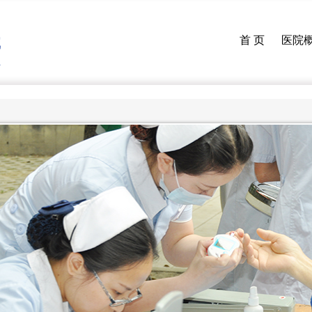
首 页
医院