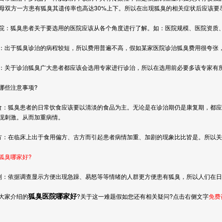
母双方一方患有狐臭其遗传率也高达
30%
上下。所以在出现狐臭的相关症状后应该要
狐臭患者关于要选用的医院应该从各个角度进行了解。如：医院规模、医院资质
于狐臭诊治的病程较短，所以费用普遍不高，假如某家医院诊治狐臭费用很夸张
关于诊治狐臭广大患者都应该会选用专家进行诊治，所以在选用前必要多该专家有
些注意事项
?
食：狐臭患者的日常饮食应该要以清淡的食品为主。无论是在诊治期仍是康复期，都应
现刺激。从而加重病情。
方：在临床上出于食用偏方、古方而引起患者病情加重、加剧的现象比比皆是。所以关
狐臭哪家好?
制：依据调查显示方便出现急躁、易怒等等情绪的人群更方便患有狐臭，所以人们在日
狐臭医院哪家好
家介绍的
?
关于这一难题假如您还有相关疑问
?
点击右侧文字
免费