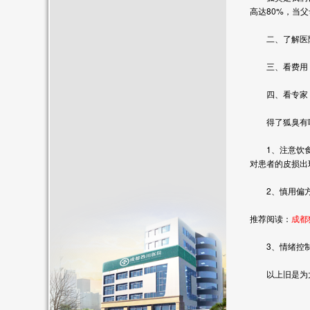
高达
80%
，当父
二、了解医院：
三、看费用：出
四、看专家：
得了狐臭有哪
1
、注意饮
对患者的皮损出
2
、慎用偏
推荐阅读：
成都
3
、情绪控
以上旧是为大