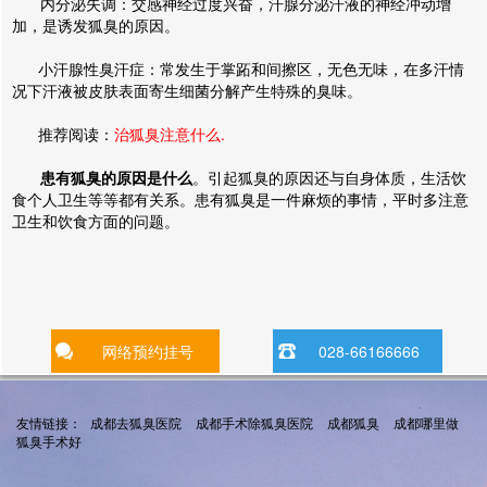
内分泌失调：交感神经过度兴奋，汗腺分泌汗液的神经冲动增
加，是诱发狐臭的原因。
小汗腺性臭汗症：常发生于掌跖和间擦区，无色无味，在多汗情
况下汗液被皮肤表面寄生细菌分解产生特殊的臭味。
推荐阅读：
治狐臭注意什么.
患有狐臭的原因是什么
。引起狐臭的原因还与自身体质，生活饮
食个人卫生等等都有关系。患有狐臭是一件麻烦的事情，平时多注意
卫生和饮食方面的问题。
网络预约挂号
028-66166666
友情链接：
成都去狐臭医院
成都手术除狐臭医院
成都狐臭
成都哪里做
狐臭手术好